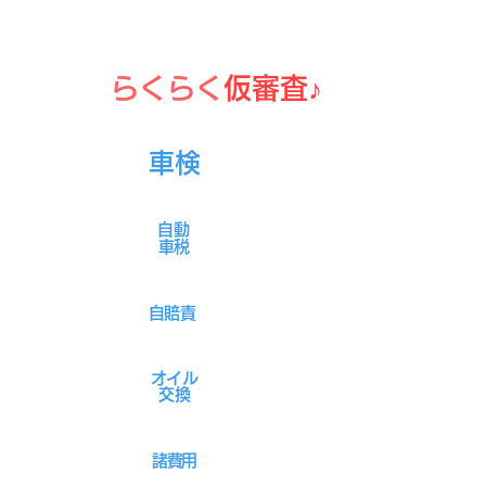
自宅で
らくらく
仮審査​​♪
車検
​自動
車税
自賠責
オイル
​交換
諸費用